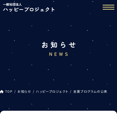
コ
ナ
ン
ビ
テ
ゲ
ン
ー
ツ
シ
へ
ョ
ス
ン
お知らせ
キ
に
ッ
移
NEWS
プ
動
TOP
お知らせ
ハッピープロジェクト
支援プログラムの公表