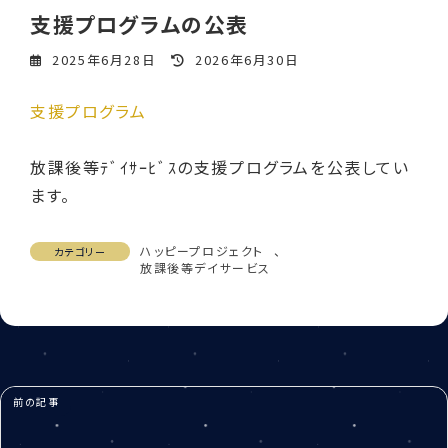
支援プログラムの公表
最
2025年6月28日
2026年6月30日
終
更
支援プログラム
新
日
時
放課後等ﾃﾞｲｻｰﾋﾞｽの支援プログラムを公表してい
:
ます。
ハッピープロジェクト
、
カテゴリー
放課後等デイサービス
前の記事